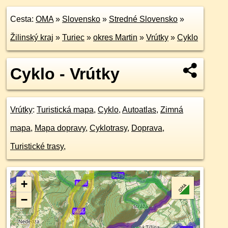
Cesta:
OMA
»
Slovensko
»
Stredné Slovensko
»
Žilinský kraj
»
Turiec
»
okres Martin
»
Vrútky
»
Cyklo
Cyklo - Vrútky
Vrútky
:
Turistická mapa
,
Cyklo
,
Autoatlas
,
Zimná
mapa
,
Mapa dopravy
,
Cyklotrasy
,
Doprava
,
Turistické trasy
,
+
−