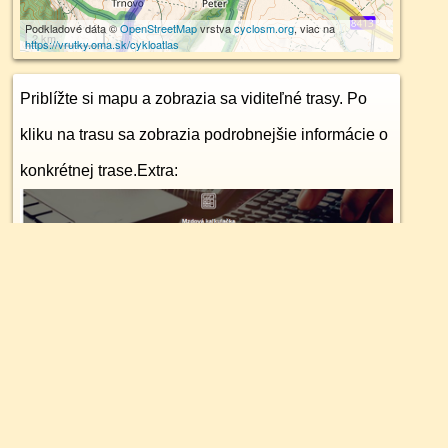
Podkladové dáta ©
OpenStreetMap
vrstva
cyclosm.org
, viac na
2 km
https://vrutky.oma.sk/cykloatlas
Priblížte si mapu a zobrazia sa viditeľné trasy. Po
kliku na trasu sa zobrazia podrobnejšie informácie o
konkrétnej trase.
Extra: