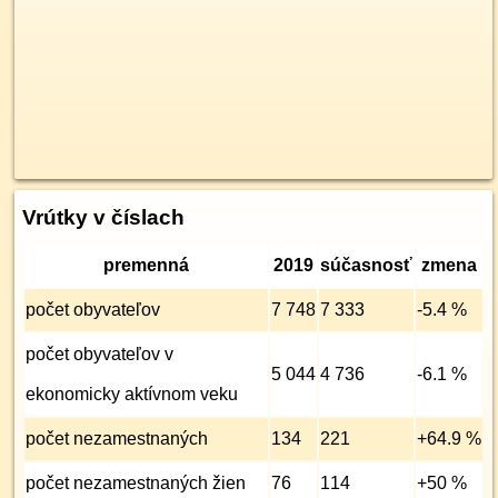
Vrútky v číslach
premenná
2019
súčasnosť
zmena
počet obyvateľov
7 748
7 333
-5.4 %
počet obyvateľov v
5 044
4 736
-6.1 %
ekonomicky aktívnom veku
počet nezamest­naných
134
221
+64.9 %
počet nezamest­naných žien
76
114
+50 %