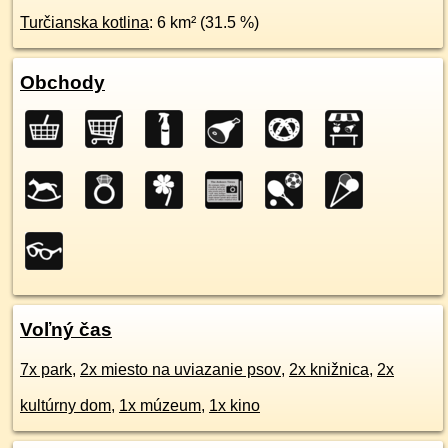
Turčianska kotlina
: 6 km² (31.5 %)
Obchody
Voľný čas
7x park
,
2x miesto na uviazanie psov
,
2x knižnica
,
2x
kultúrny dom
,
1x múzeum
,
1x kino