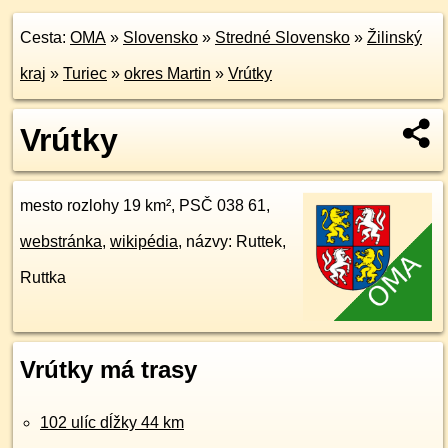
Cesta:
OMA
»
Slovensko
»
Stredné Slovensko
»
Žilinský
kraj
»
Turiec
»
okres Martin
»
Vrútky
Vrútky
mesto rozlohy 19 km², PSČ 038 61,
webstránka
,
wikipédia
, názvy: Ruttek,
Ruttka
Vrútky má trasy
102 ulíc dĺžky 44 km