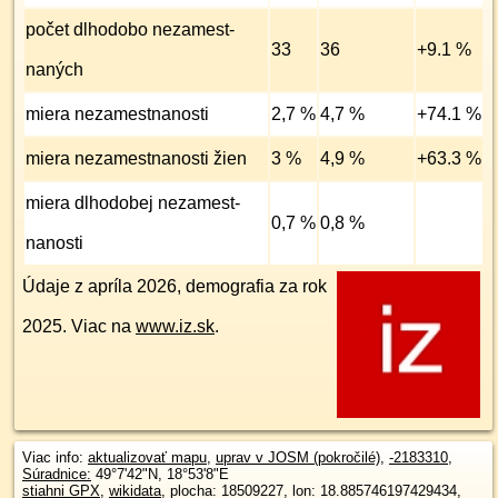
počet dlhodobo nezamest­
33
36
+9.1 %
naných
miera nezamest­nanosti
2,7 %
4,7 %
+74.1 %
miera nezamest­nanosti žien
3 %
4,9 %
+63.3 %
miera dlhodobej nezamest­
0,7 %
0,8 %
nanosti
Údaje z apríla 2026, demografia za rok
2025. Viac na
www.iz.sk
.
Viac info:
aktualizovať mapu
,
uprav v JOSM (pokročilé)
,
-2183310
,
Súradnice:
49°7'42"N
,
18°53'8"E
stiahni GPX
,
wikidata
, plocha: 18509227, lon: 18.885746197429434,