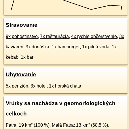
Stravovanie
9x pohostinstvo
,
7x reštaurácia
,
4x rýchle občerstvenie
,
3x
kaviareň
,
3x donáška
,
1x hamburger
,
1x pitná voda
,
1x
kebab
,
1x bar
Ubytovanie
5x penzión
,
3x hotel
,
1x horská chata
Vrútky sa nachádza v geomorfologických
celkoch
Fatra
: 19 km² (100 %),
Malá Fatra
: 13 km² (68.5 %),