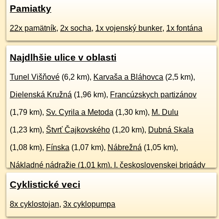
Pamiatky
22x pamätník
,
2x socha
,
1x vojenský bunker
,
1x fontána
Najdlhšie ulice v oblasti
Tunel Višňové
(6,2 km),
Karvaša a Bláhovca
(2,5 km),
Dielenská Kružná
(1,96 km),
Francúzskych partizánov
(1,79 km),
Sv. Cyrila a Metoda
(1,30 km),
M. Dulu
(1,23 km),
Štvrť Čajkovského
(1,20 km),
Dubná Skala
(1,08 km),
Fínska
(1,07 km),
Nábrežná
(1,05 km),
Nákladné nádražie
(1,01 km),
I. československej brigády
(0,92 km),
Horná
(0,83 km),
Dolná Kružná
(0,71 km),
Cyklistické veci
Fatranská
(0,71 km),
Železničná
(696 m),
Švermova
8x cyklostojan
,
3x cyklopumpa
(624 m),
Kijevská
(563 m),
Matušovičovský rad
(546 m),